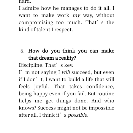
hard.
I admire how he manages to do it all. I 
want to make work 
my
 way, without 
compromising too much. That’s the 
kind of talent I respect.
How do you think you can make 
that dream a reality?
Discipline. That’s key.
I’m not saying I 
will
 succeed, but even 
if I don’t, I want to build a life that still 
feels joyful. That takes confidence, 
being happy even if you fail. 
But routine 
helps me get things done. And who 
knows? 
Success might not be impossible 
after all. I think it’s 
possible
.