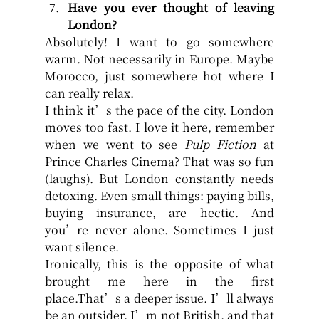
Have you ever thought of leaving 
London?
Absolutely! I want to go somewhere 
warm. Not necessarily in Europe. Maybe 
Morocco, just somewhere hot where I 
can really relax.
I think it’s the pace of the city. London 
moves too fast. I love it here, remember 
when we went to see 
Pulp Fiction
 at 
Prince Charles Cinema? That was so fun 
(laughs). But London constantly needs 
detoxing. Even small things: paying bills, 
buying insurance, are hectic. And 
you’re never alone. Sometimes I just 
want silence.
Ironically, this is the opposite of what 
brought me here in the first 
place.That’s a deeper issue. I’ll always 
be an outsider. I’m not British, and that 