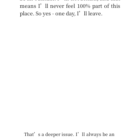
means I’ll never feel 100% part of this 
place. So yes - one day, I’ll leave.
That’s a deeper issue. I’ll always be an 