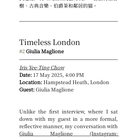
樹、古典音樂、伯爵茶和鄰居的貓。
Timeless London
#2
Giulia Maglione
Iris Yee-Ting Chow
Date:
 17 May 2025, 4:00 PM
Location:
 Hampstead Heath, London
Guest:
 Giulia Maglione
Unlike the first interview, where I sat 
down with my guest in a more formal, 
reflective manner, my conversation with 
Giulia Maglione (Instagram: 