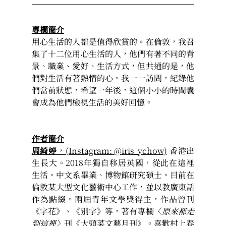
專欄簡介
用心生活的人都是值得欣賞的。在倫敦，我召
集了十二位用心生活的人，他們有著不同的背
景、職業、愛好、生活方式，但共通的是，他
們對生活有著熱情的心。我一一訪問，紀錄他
們當前狀態，希望一年後，這個小小的時間囊
會成為他們檢視生活的美好回憶。                          
作者簡介
周綺婷
，(Instagram: @
iris_ychow)
香港出
生長大。2018年獨自移居英國，從此在這裡
生活。中文系畢業、博物館研究碩士。目前在
倫敦某大型文化藝術中心工作，並以教廣東話
作為點綴。兩屆青年文學獎得主，作品曾刊
《字花》、《別字》等，著有專欄〈
原來都走
到這裡〉
刊《大頭菜文藝月刊》。喜歡村上春