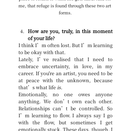
me, that refuge is found through these two art 
forms.
How are you, truly, in this moment 
of your life?
I think I’m often lost. But I’m learning 
to be okay with that.
Lately, I’ve realised that I need to 
embrace uncertainty, in love, in my 
career. If you're an artist, you need to be 
at peace with the unknown, because 
that’s what life 
is
.
Emotionally, no one owes anyone 
anything. We don’t own each other. 
Relationships can’t be controlled. So 
I’m learning to flow. I always say I go 
with the flow, but sometimes I get 
emotionally stuck. These days, though, I 