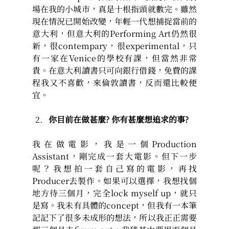
場在我的小城市，真是十根指頭就數完。雖然
現在情況已開始改變，年輕一代想捕捉當前的
意大利，但意大利的Performing Art仍然很
新，很contempary，很experimental，只
有一家在Venice的學校有課，但當然非常
貴。在意大利讀書只可向銀行借錢，免費的課
程我又不喜歡，來倫敦讀書，反而還比較便
宜。
你目前在做甚麼? 你有甚麼想追求的事?
我在做電影，我是一個Production 
Assistant，剛完成一套大電影。但下一步
呢？我想拍一套自己寫的電影，再找
Producer去製作。如果可以選擇，我想找個
地方待三個月，完全lock myself up，就只
是寫。我未有具體的concept，但我有一本筆
記記下了很多未成形的想法，所以我正正需要